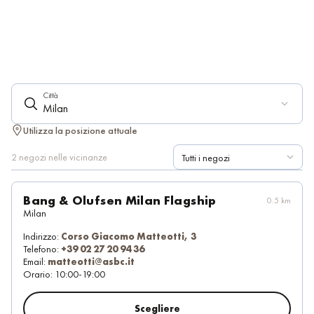
Città
Milan
Utilizza la posizione attuale
2 negozi nelle vicinanze
Tutti i negozi
Bang & Olufsen Milan Flagship
0.5 km
Milan
Indirizzo:
Corso Giacomo Matteotti, 3
Telefono:
+39 02 27 20 94 36
Email:
matteotti@asbc.it
Orario:
10:00-19:00
Scegliere