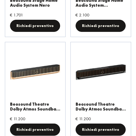
Beosound Stage Home
Beosound Stage Home
Audio System Nero
Audio System
Silver/Black
€ 1.701
€ 2.100
Richiedi preventivo
Richiedi preventivo
Beosound Theatre
Beosound Theatre
Dolby Atmos Soundbar
Dolby Atmos Soundbar
Gold Tone/Light Oak
Black Anthracite/Dark
€ 11.200
Oak
€ 11.200
Richiedi preventivo
Richiedi preventivo