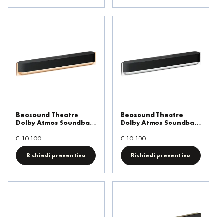
Beosound Theatre
Beosound Theatre
Dolby Atmos Soundbar
Dolby Atmos Soundbar
Gold Tone/Grey
Silver/Grey Melange
Melange
€ 10.100
€ 10.100
Richiedi preventivo
Richiedi preventivo