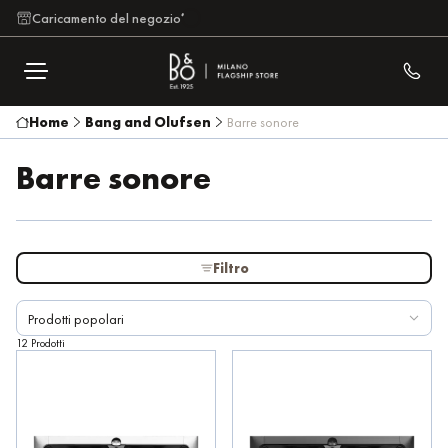
Caricamento del negozio
Home
Bang and Olufsen
Barre sonore
Prezzo più alto
€ 11.200
Barre sonore
Da
A
Caratteristiche dell'altoparlante
Filtro
Colore esterno
Prodotti popolari
12 Prodotti
Potenza di uscita
Risposta in frequenza