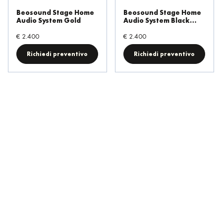
Beosound Stage Home
Beosound Stage Home
Audio System Gold
Audio System Black
A/Dark Grey
€ 2.400
€ 2.400
Richiedi preventivo
Richiedi preventivo