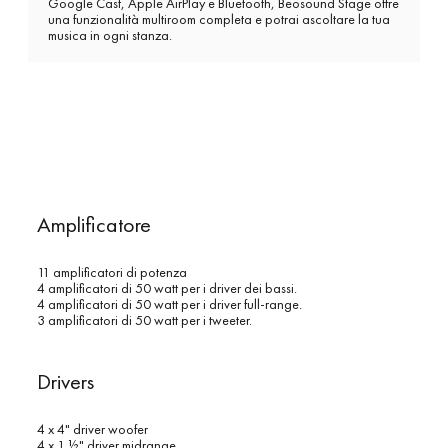
Google Cast, Apple AirPlay e Bluetooth, Beosound Stage offre
una funzionalità multiroom completa e potrai ascoltare la tua
musica in ogni stanza.
Amplificatore
11 amplificatori di potenza
4 amplificatori di 50 watt per i driver dei bassi.
4 amplificatori di 50 watt per i driver full-range.
3 amplificatori di 50 watt per i tweeter.
Drivers
4 x 4" driver woofer
4 x 1 ½" driver midrange