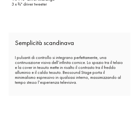
3 x ¾" driver tweeter
Semplicità scandinava
I pulsanti di controllo si integrano perfettamente, una
continuazione visiva dell’infinita cornice. Lo spazio tra il telaio
e la cover in tessuto mette in risalto il contrasto tra il freddo
alluminio e il caldo tessuto. Beosound Stage porta il
minimalismo espressivo in qualsiasi interno, massimizzando al
tempo stesso l’esperienza televisiva.