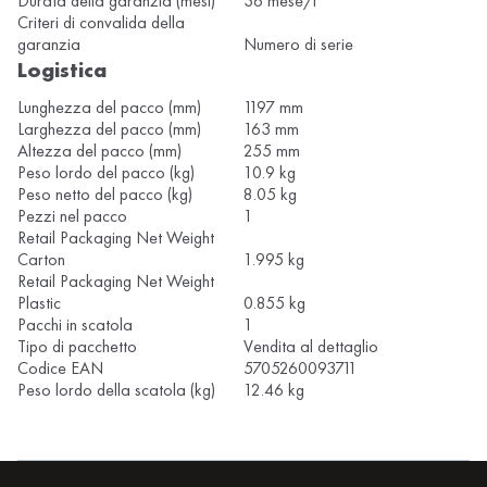
Durata della garanzia (mesi)
36 mese/i
Criteri di convalida della
garanzia
Numero di serie
Logistica
Lunghezza del pacco (mm)
1197 mm
Larghezza del pacco (mm)
163 mm
Altezza del pacco (mm)
255 mm
Peso lordo del pacco (kg)
10.9 kg
Peso netto del pacco (kg)
8.05 kg
Pezzi nel pacco
1
Retail Packaging Net Weight
Carton
1.995 kg
Retail Packaging Net Weight
Plastic
0.855 kg
Pacchi in scatola
1
Tipo di pacchetto
Vendita al dettaglio
Codice EAN
5705260093711
Peso lordo della scatola (kg)
12.46 kg