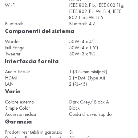
Wi-Fi
IEEE 802.11b, IEEE 802.11g,
IEEE 802.11n Wi-Fi 4, IEEE
802.11ac Wi-Fi 5
Bluetooth
Bluetooth 4.2
Componenti del sistema
Woofer
50W (4 x 4")
Full Range
50W (4 x 1.5")
Tweeter
50W (3 x ¾")
Interfaccia fornita
Audio Line-In
1 (3.5-mm minijack)
HDMI
2 (HDMI (Type A))
LAN
2 (RJ-45)
Varie
Colore esterno
Dark Grey/ Black A
Simple Color
Black
Accessori inclusi
Guida di avvio rapido
Garanzia
Prodotti restituibili in garanzia
Sì