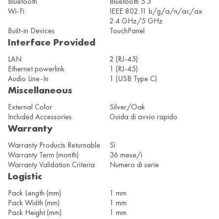
Bluetooth
Bluetooth 5.3
Wi-Fi
IEEE 802.11 b/g/a/n/ac/ax
2.4 GHz/5 GHz
Built-in Devices
TouchPanel
Interface Provided
LAN
2 (RJ-45)
Ethernet powerlink
1 (RJ-45)
Audio Line-In
1 (USB Type C)
Miscellaneous
External Color
Silver/Oak
Included Accessories
Guida di avvio rapido
Warranty
Warranty Products Returnable
Sì
Warranty Term (month)
36 mese/i
Warranty Validation Criteria
Numero di serie
Logistic
Pack Length (mm)
1 mm
Pack Width (mm)
1 mm
Pack Height (mm)
1 mm