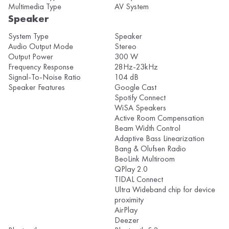
Multimedia Type
AV System
Speaker
System Type
Speaker
Audio Output Mode
Stereo
Output Power
300 W
Frequency Response
28Hz-23kHz
Signal-To-Noise Ratio
104 dB
Speaker Features
Google Cast
Spotify Connect
WiSA Speakers
Active Room Compensation
Beam Width Control
Adaptive Bass Linearization
Bang & Olufsen Radio
BeoLink Multiroom
QPlay 2.0
TIDAL Connect
Ultra Wideband chip for device
proximity
AirPlay
Deezer