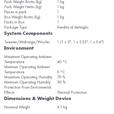
Pack Weight Brutto (kg)
1 kg
Pack Weight Netto (kg)
1 kg
Pieces in pack
1
Box Weight Brutto (kg)
1 kg
Packs in Box
1
Package Type
Vendita al dettaglio
System Components
Tweeter/Midrange/Woofer
1 (1 x 3", 1 x 5.25", 1 x 0.6")
Environment
Maximum Operating Ambient
Temperature
40 °C
Minimum Operating Ambient
Temperature
0 °C
Maximum Operating Humidity
70 %
Minimum Operating Humidity
30 %
Protection From Enviromental
Effects
Thermal Protection
Dimensions & Weight Device
Nominal Weight
4.1 kg