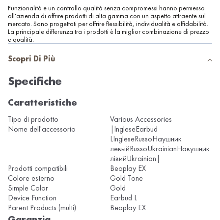
Funzionalità e un controllo qualità senza compromessi hanno permesso
all'azienda di offrire prodotti di alta gamma con un aspetto attraente sul
mercato. Sono progettati per offrire flessibilità, individualità e affidabilità.
La principale differenza tra i prodotti è la miglior combinazione di prezzo
e qualità.
Scopri Di Più
Specifiche
Caratteristiche
Tipo di prodotto
Various Accessories
Nome dell'accessorio
|IngleseEarbud
LIngleseRussoНаушник
левыйRussoUkrainianНавушник
лівийUkrainian|
Prodotti compatibili
Beoplay EX
Colore esterno
Gold Tone
Simple Color
Gold
Device Function
Earbud L
Parent Products (multi)
Beoplay EX
Garanzia