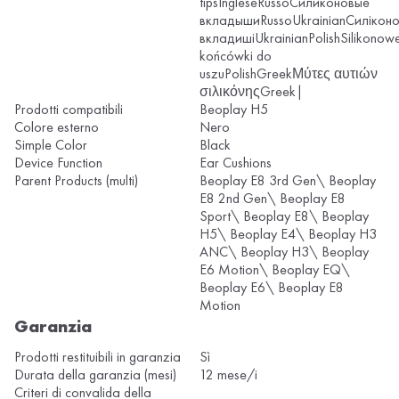
tipsIngleseRussoСиликоновые
вкладышиRussoUkrainianСиліконо
вкладишіUkrainianPolishSilikonow
końcówki do
uszuPolishGreekΜύτες αυτιών
σιλικόνηςGreek|
Prodotti compatibili
Beoplay H5
Colore esterno
Nero
Simple Color
Black
Device Function
Ear Cushions
Parent Products (multi)
Beoplay E8 3rd Gen\ Beoplay
E8 2nd Gen\ Beoplay E8
Sport\ Beoplay E8\ Beoplay
H5\ Beoplay E4\ Beoplay H3
ANC\ Beoplay H3\ Beoplay
E6 Motion\ Beoplay EQ\
Beoplay E6\ Beoplay E8
Motion
Garanzia
Prodotti restituibili in garanzia
Sì
Durata della garanzia (mesi)
12 mese/i
Criteri di convalida della