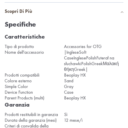
Scopri Di Più
Specifiche
Caratteristiche
Tipo di prodotto
Accessories for OTG
Nome dell'accessorio
|IngleseSoft
CaseInglesePolishFuterał na
słuchawkiPolishGreekΜαλακή
θήκηGreek|
Prodotti compatibili
Beoplay HX
Colore esterno
Sand
Simple Color
Gray
Device Function
Case
Parent Products (multi)
Beoplay HX
Garanzia
Prodotti restituibili in garanzia
Sì
Durata della garanzia (mesi)
12 mese/i
Criteri di convalida della