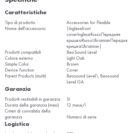
Caratteristiche
Tipo di prodotto
Accessories for Flexible
Nome dell'accessorio
|Inglesefront
coverIngleseRussoПередняя
крышкаRussoUkrainianПередня
кришкаUkrainian|
Prodotti compatibili
BeoSound Level
Colore esterno
Light Oak
Simple Color
Brown
Device Function
Cover
Parent Products (multi)
Beosound Level\ Beosound
Level GA
Garanzia
Prodotti restituibili in garanzia
Sì
Durata della garanzia (mesi)
12 mese/i
Criteri di convalida della
garanzia
Numero di serie
Logistica