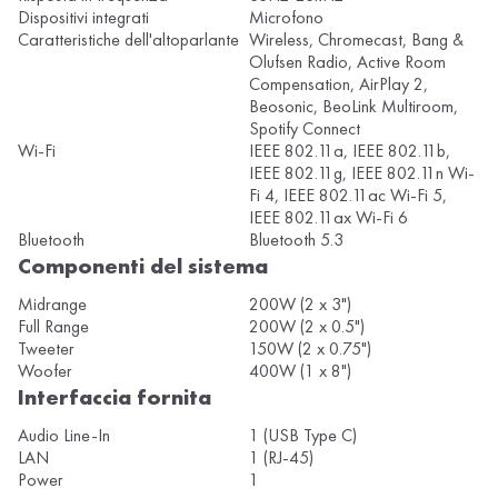
Dispositivi integrati
Microfono
Caratteristiche dell'altoparlante
Wireless, Chromecast, Bang &
Olufsen Radio, Active Room
Compensation, AirPlay 2,
Beosonic, BeoLink Multiroom,
Spotify Connect
Wi-Fi
IEEE 802.11a, IEEE 802.11b,
IEEE 802.11g, IEEE 802.11n Wi-
Fi 4, IEEE 802.11ac Wi-Fi 5,
IEEE 802.11ax Wi-Fi 6
Bluetooth
Bluetooth 5.3
Componenti del sistema
Midrange
200W (2 x 3")
Full Range
200W (2 x 0.5")
Tweeter
150W (2 x 0.75")
Woofer
400W (1 x 8")
Interfaccia fornita
Audio Line-In
1 (USB Type C)
LAN
1 (RJ-45)
Power
1