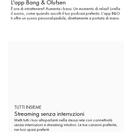
L'app Bang & Olufsen
È ora di intrattenere? Aumenta i bassi. Un momento di relax? Livella
il suono, come quando ascolti il tuo podcast preferito. L'app B&O
ti offre un suono personalizzabile, direttamente a portata di mano.
TUTTI INSIEME
Streaming senza interruzioni
Metti tutti i tuoi altoparlanti nella stessa rete con connettività
senza interruzioni e streaming intuitivo. Le tue canzoni preferite,
nei tuoi spazi preferiti.