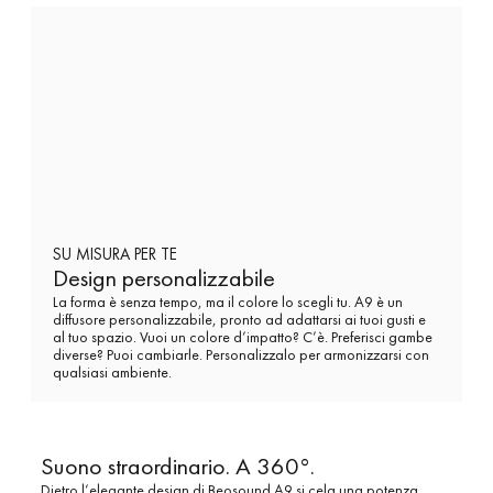
SU MISURA PER TE
Design personalizzabile
La forma è senza tempo, ma il colore lo scegli tu. A9 è un
diffusore personalizzabile, pronto ad adattarsi ai tuoi gusti e
al tuo spazio. Vuoi un colore d’impatto? C’è. Preferisci gambe
diverse? Puoi cambiarle. Personalizzalo per armonizzarsi con
qualsiasi ambiente.
Suono straordinario. A 360°.
Dietro l’elegante design di Beosound A9 si cela una potenza