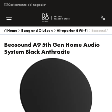
Caricamento del negozio
Home
Bang and Olufsen
Altoparlanti Wi-Fi
Beosound A9 5
Beosound A9 5th Gen Home Audio
System Black Anthracite