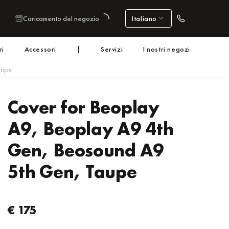
Caricamento del negozio
Italiano
ri
Accessori
|
Servizi
I nostri negozi
aupe
Cover for Beoplay
A9, Beoplay A9 4th
Gen, Beosound A9
5th Gen, Taupe
€ 175