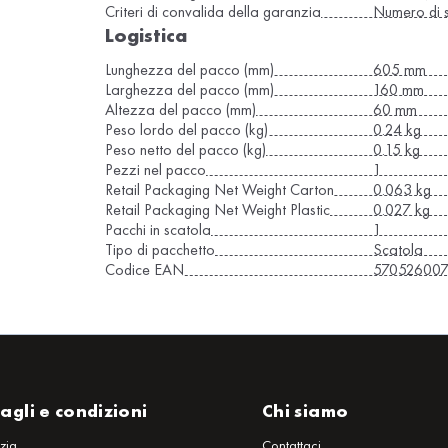
Criteri di convalida della garanzia
Numero di s
Logistica
Lunghezza del pacco (mm)
605 mm
Larghezza del pacco (mm)
160 mm
Altezza del pacco (mm)
60 mm
Peso lordo del pacco (kg)
0.24 kg
Peso netto del pacco (kg)
0.15 kg
Pezzi nel pacco
1
Retail Packaging Net Weight Carton
0.063 kg
Retail Packaging Net Weight Plastic
0.027 kg
Pacchi in scatola
1
Tipo di pacchetto
Scatola
Codice EAN
57052600
agli e condizioni
Chi siamo
zia
Contattaci