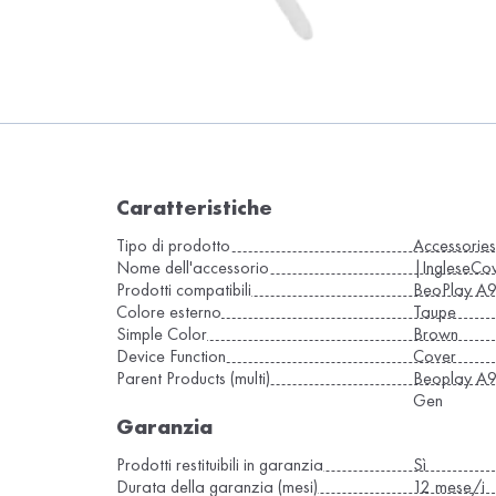
Caratteristiche
Tipo di prodotto
Accessories 
Nome dell'accessorio
|IngleseCo
Prodotti compatibili
BeoPlay A9
Colore esterno
Taupe
Simple Color
Brown
Device Function
Cover
Parent Products (multi)
Beoplay A9
Gen
Garanzia
Prodotti restituibili in garanzia
Sì
Durata della garanzia (mesi)
12 mese/i