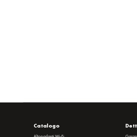
Catalogo
Dett
Altoparlanti Wi-Fi
Garan