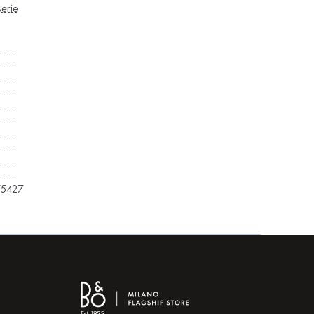
erie
75427