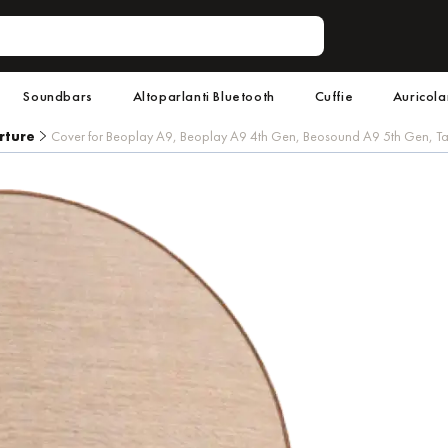
Soundbars
Altoparlanti Bluetooth
Cuffie
Auricola
rture
Cover for Beoplay A9, Beoplay A9 4th Gen, Beosound A9 5th Gen, T