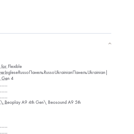
for Flexible
verIngleseRussoПанельRussoUkrainianПанельUkrainian|
 Gen 4
\ Beoplay A9 4th Gen\ Beosound A9 5th