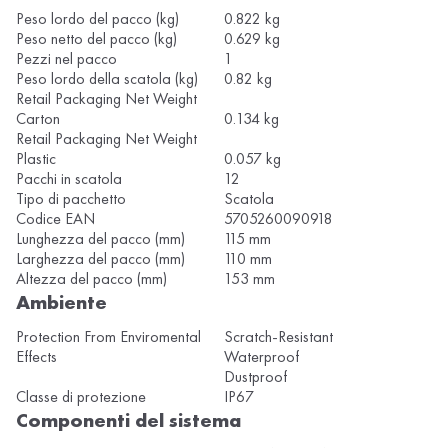
Peso lordo del pacco (kg)
0.822 kg
Peso netto del pacco (kg)
0.629 kg
Pezzi nel pacco
1
Peso lordo della scatola (kg)
0.82 kg
Retail Packaging Net Weight
Carton
0.134 kg
Retail Packaging Net Weight
Plastic
0.057 kg
Pacchi in scatola
12
Tipo di pacchetto
Scatola
Codice EAN
5705260090918
Lunghezza del pacco (mm)
115 mm
Larghezza del pacco (mm)
110 mm
Altezza del pacco (mm)
153 mm
Ambiente
Protection From Enviromental
Scratch-Resistant
Effects
Waterproof
Dustproof
Classe di protezione
IP67
Componenti del sistema