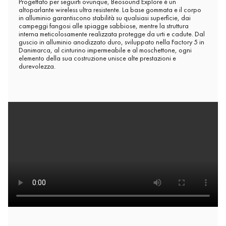
Progettato per seguirti ovunque, Beosound Explore è un
altoparlante wireless ultra resistente. La base gommata e il corpo
in alluminio garantiscono stabilità su qualsiasi superficie, dai
campeggi fangosi alle spiagge sabbiose, mentre la struttura
interna meticolosamente realizzata protegge da urti e cadute. Dal
guscio in alluminio anodizzato duro, sviluppato nella Factory 5 in
Danimarca, al cinturino impermeabile e al moschettone, ogni
elemento della sua costruzione unisce alte prestazioni e
durevolezza.