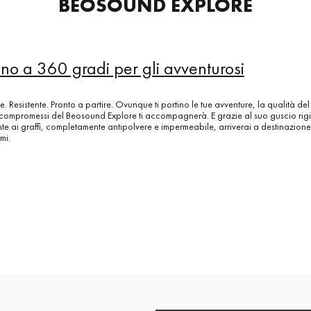
BEOSOUND EXPLORE
no a 360 gradi per gli avventurosi
le. Resistente. Pronto a partire. Ovunque ti portino le tue avventure, la qualità de
compromessi del Beosound Explore ti accompagnerà. E grazie al suo guscio rig
ente ai graffi, completamente antipolvere e impermeabile, arriverai a destinazion
mi.