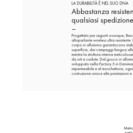
LA DURABILITÀ È NEL SUO DNA
Abbastanza resisten
qualsiasi spedizion
–
Progettato per seguirti ovunque, Be
altoparlante wireless ultra resistente
corpo in alluminio garantiscono stabi
superficie, dai campeggi fangosi al
mentre la struttura interna meticolo
da urti e cadute. Dal guscio in allu
sviluppato nella Factory 5 in Danimar
impermeabile e al moschettone, ogni
costruzione unisce alte prestazioni e
Metic
tatt