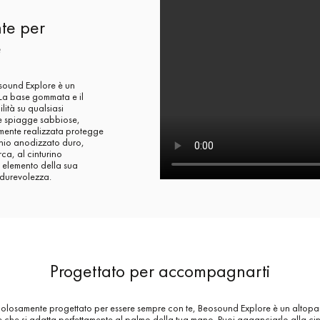
te per
e
osound Explore è un
. La base gommata e il
lità su qualsiasi
le spiagge sabbiose,
samente realizzata protegge
minio anodizzato duro,
ca, al cinturino
 elemento della sua
 durevolezza.
Progettato per accompagnarti
olosamente progettato per essere sempre con te, Beosound Explore è un altopa
ile che si adatta perfettamente al palmo della tua mano. Puoi agganciarlo alla cin