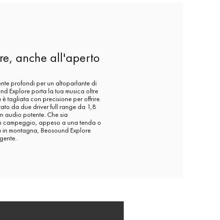
re, anche all'aperto
te profondi per un altoparlante di
nd Explore porta la tua musica oltre
a è tagliata con precisione per offrire
ato da due driver full range da 1,8
un audio potente. Che sia
 un campeggio, appeso a una tenda o
 in montagna, Beosound Explore
gente.