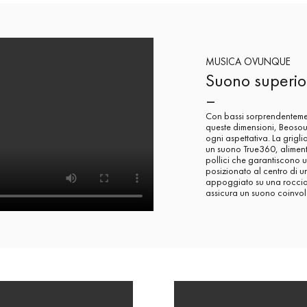
MUSICA OVUNQUE
Suono superio
–
Con bassi sorprendentemen
queste dimensioni, Beosou
ogni aspettativa. La grigli
un suono True360, aliment
pollici che garantiscono 
posizionato al centro di
appoggiato su una roccia
assicura un suono coinvol