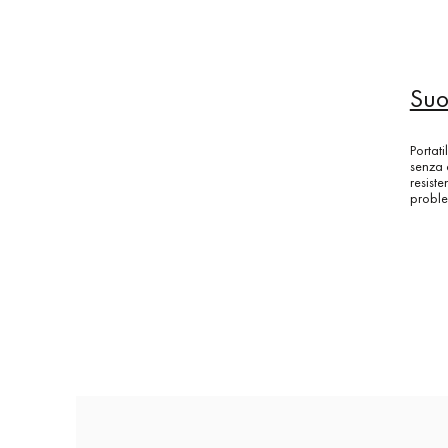
Suo
Portati
senza 
resist
proble