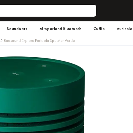
Soundbars
Altoparlanti Bluetooth
Cuffie
Auricola
Beosound Explore Portable Speaker Verde